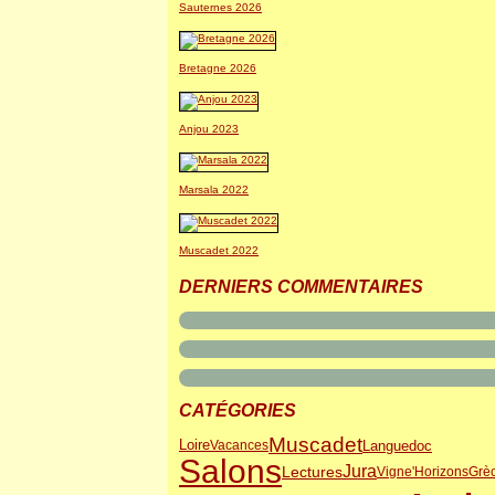
Sauternes 2026
Bretagne 2026
Anjou 2023
Marsala 2022
Muscadet 2022
DERNIERS COMMENTAIRES
CATÉGORIES
Muscadet
Languedoc
Loire
Vacances
Salons
Jura
Lectures
Vigne'Horizons
Grè