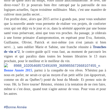
sorte de quête hors du temps, voire limite anticonsumériste. Je rêve, me
direz-vous? Et je pourrais bien être rattrapé par la patrouille de nos
logiques actuelles, façon troisième millénaire. Mais, c'est une manière de
cultiver mon jardin secret...
J'en profite donc, alors que 2015 arrive à grands pas, pour vous souhaiter
que la nouvelle année vous permette de réaliser vos projets, de conforter
ceux qui ont déjà vu le jour et ce, dans la sérénité apportée par une bonne
santé vous préservant, ainsi que tous vos proches. Au passage, je céderais
à une forme primaire d'autopromotion, en espérant pour Eva, Antonin,
Guillaume, Olivier, Patrick et moi-même (on n'est jamais si bien
servi...), sans oublier Marie et Sabine, une franche réussite à
Tronches
de vin n°2
, le contre-guide qu'il vous faut, au moment de parcourir les
vignes et qui paraîtra dans toutes les bonnes librairies le 13 mars
prochain, pour le meilleur et le meilleur du vin.
Bonne Année 2015
, partez à la conquête de vos rêves. N'hésitez pas à
nous en parler, ne serait-ce qu'au moyen d'un petit selfie (un égoportrait,
comme on dit au Québec!) posté du bout du Monde. Et prenez soin de
vous. Hé, la Terre tourne! Résistez, résistez à la tentation de ne rien faire,
même si c'est doux, quand tout s'agite autour de vous. Pour vous et pour
les autres.
#Bonne Année