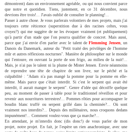
démontrent) dans un environnement agréable, ou qui nous convient parce
que notre et quotidien. Tiens, justement, en ce 31 décembre, nous
devrions être trois!... J'avais oublié de consulter le planning!...
Passer à autre chose. Je vous parlerais volontiers de mes projets, mais j'ai
toujours cette réticence (superstition due à des racines celtes, vous
croyez?) qui me suggère de ne les évoquer vraiment (et publiquement)
qu'à partir d'un stade que l'on pourra qualifier de concret. Mais aussi,
parce que j'ai envie d'en parler avec le talent de
Flemming Jensen
, un
Danois du Danemark, auteur du "Petit traité des privilèges de l'homme
mûr et autres réflexions nocturnes". Manière de philosopher sur le monde
qui l'entoure, en ouvrant la porte de son frigo, au milieu de la nuit!...
Mais, je n'ai pas le talent ni la plume de Mister Jensen. Envie néanmoins
de reprendre une tête de chapitre de son livre, sur le péché et la
culpabilité : "Adam n'a pas mangé la pomme pour la pomme en elle-
même. Mais parce que c'était interdit. Si c'est le serpent qui avait été
interdit, il aurait manger le serpent". Genre d'idée qui décoiffe quelque
peu, au moment de passer à table pour le traditionnel réveillon et pour
revenir aux nourritures terrestres!... Pommes rôties pour accompagner le
boudin blanc truffé ou serpent grillé dans la cheminée?... Où sont
vraiment nos interdits?... Depuis des millénaires, nous croquons dedans
impunément!... Comment voulez-vous que ça marche?...
En attendant, je m'interdis donc (dis donc!) de vous parler de mon
projet, notre projet. En fait, je l'espère un rien anachronique, avec une