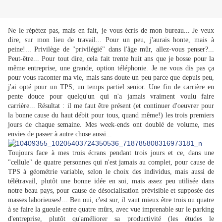
Ne le répétez pas, mais en fait, je vous écris de mon bureau... Je veux
dire, sur mon lieu de travail... Pour un peu, j'aurais honte, mais à
peine!... Privilège de "privilégié" dans l'âge mûr, allez-vous penser?...
Peut-être... Pour tout dire, cela fait trente huit ans que je bosse pour la
même entreprise, une grande, option téléphonie. Je ne vous dis pas ça
pour vous raconter ma vie, mais sans doute un peu parce que depuis peu,
j'ai opté pour un TPS, un temps partiel senior. Une fin de carrière en
pente douce pour quelqu'un qui n'a jamais vraiment voulu faire
carrière... Résultat : il me faut être présent (et continuer d'oeuvrer pour
la bonne cause du haut débit pour tous, quand même!) les trois premiers
jours de chaque semaine. Mes week-ends ont doublé de volume, mes
envies de passer à autre chose aussi...
Toujours face à mes trois écrans pendant trois jours et ce, dans une
"cellule" de quatre personnes qui n'est jamais au complet, pour cause de
TPS à géométrie variable, selon le choix des individus, mais aussi de
télétravail, plutôt une bonne idée en soi, mais assez peu utilisée dans
notre beau pays, pour cause de désocialisation prévisible et supposée des
masses laborieuses!... Ben oui, c'est sur, il vaut mieux être trois ou quatre
à se faire la gueule entre quatre mûrs, avec vue imprenable sur le parking
d'entreprise, plutôt qu'améliorer sa productivité (les études le