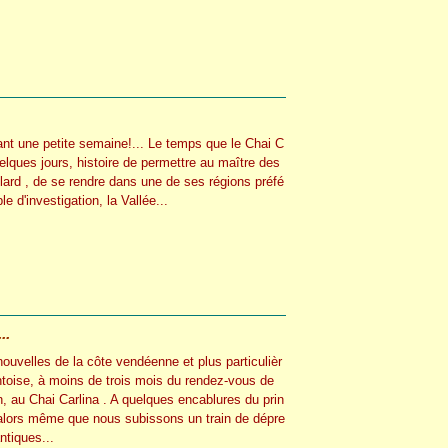
ant une petite semaine!... Le temps que le Chai C
elques jours, histoire de permettre au maître des
llard , de se rendre dans une de ses régions préfé
le d'investigation, la Vallée...
..
ouvelles de la côte vendéenne et plus particulièr
oise, à moins de trois mois du rendez-vous de
n, au Chai Carlina . A quelques encablures du prin
alors même que nous subissons un train de dépre
ntiques...