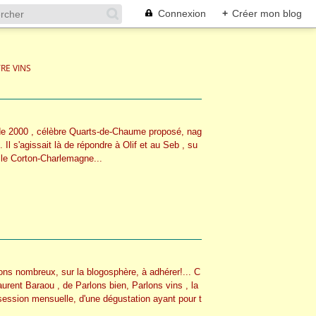
Connexion
+
Créer mon blog
RE VINS
de 2000 , célèbre Quarts-de-Chaume proposé, nag
. Il s'agissait là de répondre à Olif et au Seb , su
: le Corton-Charlemagne...
rons nombreux, sur la blogosphère, à adhérer!... C
Laurent Baraou , de Parlons bien, Parlons vins , la
session mensuelle, d'une dégustation ayant pour t