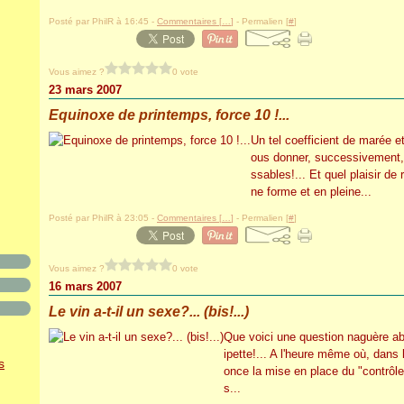
Posté par PhilR à 16:45 -
Commentaires [
…
]
- Permalien [
#
]
Vous aimez ?
0 vote
23 mars 2007
Equinoxe de printemps, force 10 !...
Un tel coefficient de marée e
ous donner, successivement,
ssables!... Et quel plaisir de
ne forme et en pleine...
Posté par PhilR à 23:05 -
Commentaires [
…
]
- Permalien [
#
]
Vous aimez ?
0 vote
16 mars 2007
Le vin a-t-il un sexe?... (bis!...)
Que voici une question naguère ab
ipette!... A l'heure même où, dans l
s
once la mise en place du "contrôle 
s...