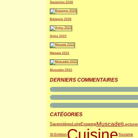
Sauternes 2026
Bretagne 2026
Anjou 2023
Marsala 2022
Muscadet 2022
DERNIERS COMMENTAIRES
CATÉGORIES
Muscadet
Lecture
Savennières
Loire
Espagne
Cuisine
St Emilion
Touraine