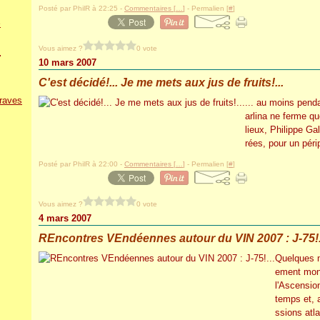
Posté par PhilR à 22:25 -
Commentaires [
…
]
- Permalien [
#
]
e
n
Vous aimez ?
0 vote
10 mars 2007
C'est décidé!... Je me mets aux jus de fruits!...
raves
... au moins pend
arlina ne ferme qu
lieux, Philippe Ga
rées, pour un périp
Posté par PhilR à 22:00 -
Commentaires [
…
]
- Permalien [
#
]
Vous aimez ?
0 vote
4 mars 2007
REncontres VEndéennes autour du VIN 2007 : J-75!.
Quelques n
ement mont
l'Ascensio
temps et, 
ssions atla