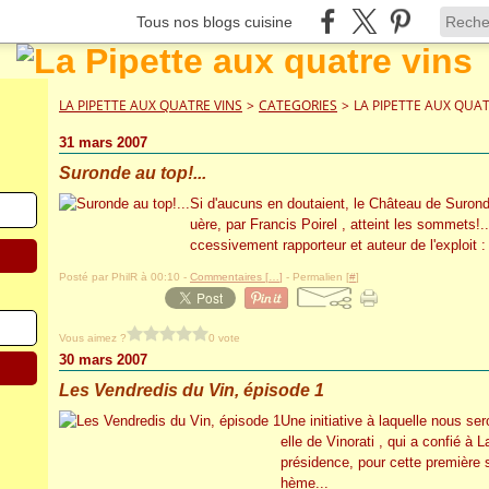
Tous nos blogs cuisine
LA PIPETTE AUX QUATRE VINS
>
CATEGORIES
>
LA PIPETTE AUX QUAT
31 mars 2007
Suronde au top!...
Si d'aucuns en doutaient, le Château de Suron
uère, par Francis Poirel , atteint les sommets!..
ccessivement rapporteur et auteur de l'exploit 
Posté par PhilR à 00:10 -
Commentaires [
…
]
- Permalien [
#
]
Vous aimez ?
0 vote
30 mars 2007
Les Vendredis du Vin, épisode 1
Une initiative à laquelle nous se
elle de Vinorati , qui a confié à 
présidence, pour cette première 
hème...