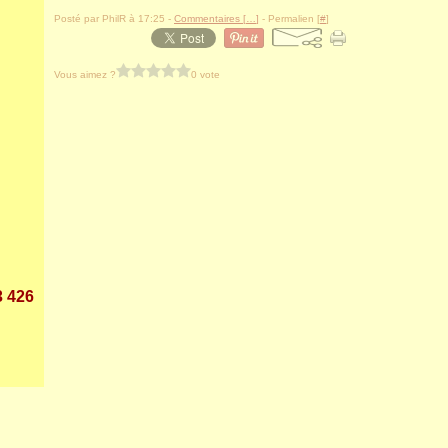
Posté par PhilR à 17:25 -
Commentaires [
…
]
- Permalien [
#
]
Vous aimez ?
0 vote
3 426